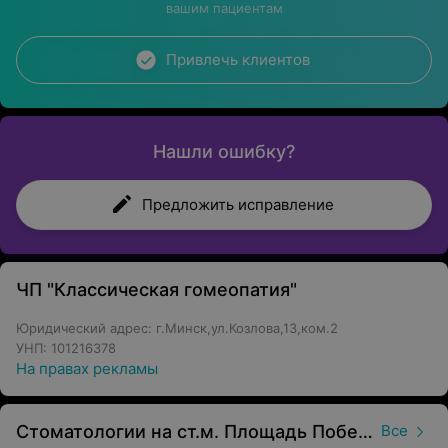
вашим пациентам
Привлечь клиентов
Нашли ошибку?
Предложить исправление
ЧП "Классическая гомеопатия"
Юридический адрес: г.Минск,ул.Козлова,13,ком.2
УНП: 101216378
На правах рекламы
Стоматологии на ст.м. Площадь Победы
Все